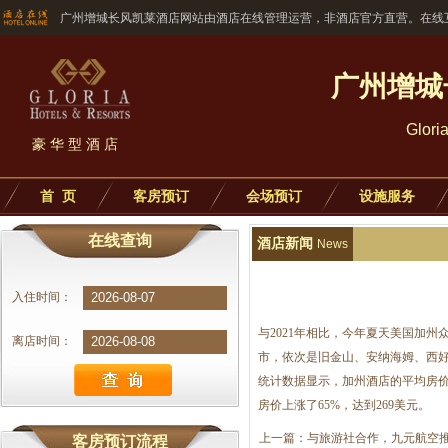
广州增城长风凯莱酒店网站由酒店在线管理运营，非酒店官方直营。在线
广州增城
Glori
豪华型酒店
首 页
客房预订
会场预订
设施服务
在线查询
酒店新闻
News
入住时间：
与2021年相比，今年夏天美国加
离店时间：
市，依次是旧金山、安纳海姆、西
统计数据显示，加州酒店的平均房价
房价上涨了65%，达到269美元。
上一篇：
与旅游社合作，九元航空推出
客房预订流程