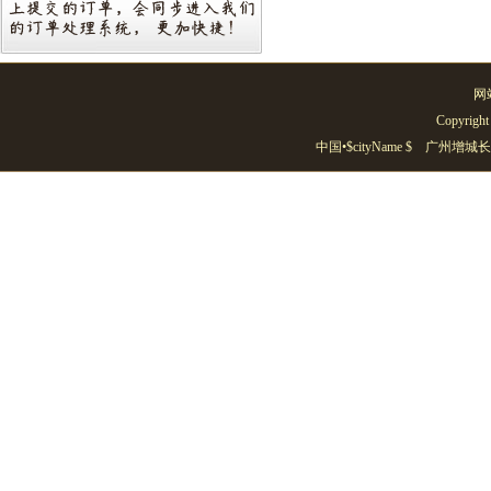
网
Copyright
中国•$cityName $ 广州增城长风凯莱